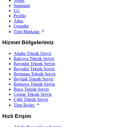
Vestel
Samsung
LG
Profilo
Altus
Grundig
Tüm Markalar
Hizmet Bölgelerimiz
Aliağa
Teknik Servis
Balçova
Teknik Servis
Bayındır
Teknik Servis
Bayraklı
Teknik Servis
Bergama
Teknik Servis
Beydağ
Teknik Servis
Bornova
Teknik Servis
Buca
Teknik Servis
Çeşme
Teknik Servis
Çiğli
Teknik Servis
Tüm İlçeler
Hızlı Erişim