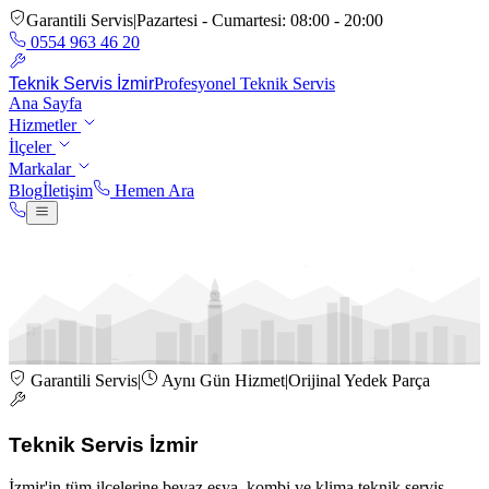
Garantili Servis
|
Pazartesi - Cumartesi: 08:00 - 20:00
0554 963 46 20
Teknik Servis İzmir
Profesyonel Teknik Servis
Ana Sayfa
Hizmetler
İlçeler
Markalar
Blog
İletişim
Hemen Ara
Hemen Ara:
0554 963 46 20
Garantili Servis
|
Aynı Gün Hizmet
|
Orijinal Yedek Parça
Teknik Servis İzmir
İzmir'in tüm ilçelerine beyaz eşya, kombi ve klima teknik servis