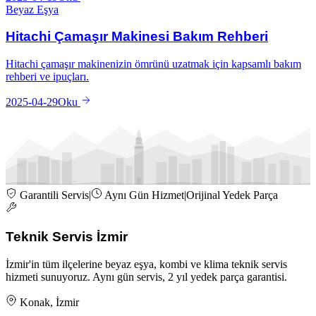
Beyaz Eşya
Hitachi Çamaşır Makinesi Bakım Rehberi
Hitachi çamaşır makinenizin ömrünü uzatmak için kapsamlı bakım
rehberi ve ipuçları.
2025-04-29
Oku
Garantili Servis
|
Aynı Gün Hizmet
|
Orijinal Yedek Parça
Teknik Servis İzmir
İzmir'in tüm ilçelerine beyaz eşya, kombi ve klima teknik servis
hizmeti sunuyoruz. Aynı gün servis, 2 yıl yedek parça garantisi.
Konak, İzmir