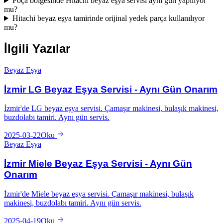
Foça bölgesinde Hitachi beyaz eşya servisi aynı gün yapılıyor
mu?
Hitachi beyaz eşya tamirinde orijinal yedek parça kullanılıyor
mu?
İlgili Yazılar
Beyaz Eşya
İzmir LG Beyaz Eşya Servisi - Aynı Gün Onarım
İzmir'de LG beyaz eşya servisi. Çamaşır makinesi, bulaşık makinesi,
buzdolabı tamiri. Aynı gün servis.
2025-03-22
Oku
Beyaz Eşya
İzmir Miele Beyaz Eşya Servisi - Aynı Gün
Onarım
İzmir'de Miele beyaz eşya servisi. Çamaşır makinesi, bulaşık
makinesi, buzdolabı tamiri. Aynı gün servis.
2025-04-19
Oku