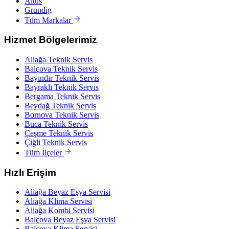
Altus
Grundig
Tüm Markalar
Hizmet Bölgelerimiz
Aliağa
Teknik Servis
Balçova
Teknik Servis
Bayındır
Teknik Servis
Bayraklı
Teknik Servis
Bergama
Teknik Servis
Beydağ
Teknik Servis
Bornova
Teknik Servis
Buca
Teknik Servis
Çeşme
Teknik Servis
Çiğli
Teknik Servis
Tüm İlçeler
Hızlı Erişim
Aliağa
Beyaz Eşya Servisi
Aliağa
Klima Servisi
Aliağa
Kombi Servisi
Balçova
Beyaz Eşya Servisi
Balçova
Klima Servisi