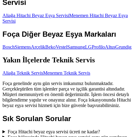
Servisi
Aliağa
Hitachi
Beyaz Eşya Servisi
Menemen
Hitachi
Beyaz Eşya
Servisi
Foça
Diğer
Beyaz Eşya
Markaları
Bosch
Siemens
Arçelik
Beko
Vestel
Samsung
LG
Profilo
Altus
Grundig
Yakın İlçelerde Teknik Servis
Aliağa
Teknik Servis
Menemen
Teknik Servis
Foça genelinde aynı gün servis imkanımız bulunmaktadır.
Gerçekleştirilen tüm işlemler parça ve işçilik garantisi altındadır.
Müşteri memnuniyeti en önemli değerimizdir. İşlem öncesi detaylı
bilgilendirme yapılır ve onayınız alınır. Foça lokasyonunda Hitachi
beyaz eşya servisi hizmeti için bize güvenle başvurabilirsiniz.
Sık Sorulan Sorular
Foça Hitachi beyaz eşya servisi ücreti ne kadar?