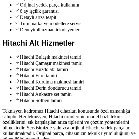
Orijinal yedek parça kullanımı
6 ay işçilik garantisi
Detaylı arıza tespit
Tüm marka ve modellere servis
Deneyimli uzman teknisyenler
Hitachi
Alt Hizmetler
Hitachi
Bulaşık makinesi tamiri
Hitachi
Çamaşır makinesi tamiri
Hitachi
Buzdolabı tamiri
Hitachi
Fırın tamiri
Hitachi
Kurutma makinesi tamiri
Hitachi
Derin dondurucu tamiri
Hitachi
Ankastre set tamiri
Hitachi
Şofben tamiri
Teknisyen kadromuz Hitachi cihazları konusunda özel uzmanlığa
sahiptir. Her teknisyen, Hitachi ürünlerinin model bazlı teknik
özelliklerini, sık karşılaşılan arıza tiplerini ve çözüm yöntemlerini
bilmektedir. Servisimizde yalnızca orijinal Hitachi yedek parçaları
kullanılmaktadır. Orijinal parça, cihazınızın teknik uyumluluğunu ve
güvenliğini garanti eder.