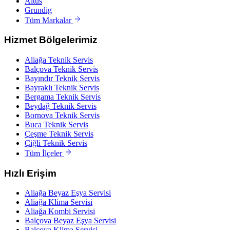
Altus
Grundig
Tüm Markalar
Hizmet Bölgelerimiz
Aliağa
Teknik Servis
Balçova
Teknik Servis
Bayındır
Teknik Servis
Bayraklı
Teknik Servis
Bergama
Teknik Servis
Beydağ
Teknik Servis
Bornova
Teknik Servis
Buca
Teknik Servis
Çeşme
Teknik Servis
Çiğli
Teknik Servis
Tüm İlçeler
Hızlı Erişim
Aliağa
Beyaz Eşya Servisi
Aliağa
Klima Servisi
Aliağa
Kombi Servisi
Balçova
Beyaz Eşya Servisi
Balçova
Klima Servisi