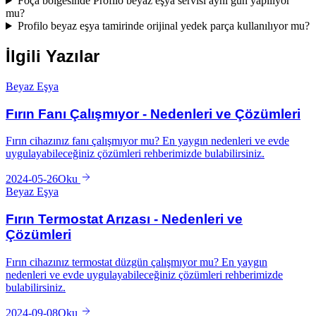
Foça bölgesinde Profilo beyaz eşya servisi aynı gün yapılıyor
mu?
Profilo beyaz eşya tamirinde orijinal yedek parça kullanılıyor mu?
İlgili Yazılar
Beyaz Eşya
Fırın Fanı Çalışmıyor - Nedenleri ve Çözümleri
Fırın cihazınız fanı çalışmıyor mu? En yaygın nedenleri ve evde
uygulayabileceğiniz çözümleri rehberimizde bulabilirsiniz.
2024-05-26
Oku
Beyaz Eşya
Fırın Termostat Arızası - Nedenleri ve
Çözümleri
Fırın cihazınız termostat düzgün çalışmıyor mu? En yaygın
nedenleri ve evde uygulayabileceğiniz çözümleri rehberimizde
bulabilirsiniz.
2024-09-08
Oku