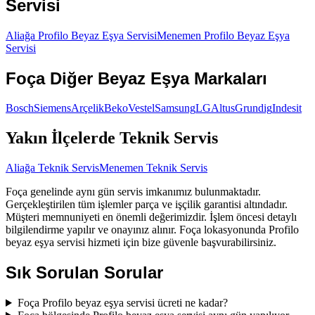
Servisi
Aliağa
Profilo
Beyaz Eşya Servisi
Menemen
Profilo
Beyaz Eşya
Servisi
Foça
Diğer
Beyaz Eşya
Markaları
Bosch
Siemens
Arçelik
Beko
Vestel
Samsung
LG
Altus
Grundig
Indesit
Yakın İlçelerde Teknik Servis
Aliağa
Teknik Servis
Menemen
Teknik Servis
Foça genelinde aynı gün servis imkanımız bulunmaktadır.
Gerçekleştirilen tüm işlemler parça ve işçilik garantisi altındadır.
Müşteri memnuniyeti en önemli değerimizdir. İşlem öncesi detaylı
bilgilendirme yapılır ve onayınız alınır. Foça lokasyonunda Profilo
beyaz eşya servisi hizmeti için bize güvenle başvurabilirsiniz.
Sık Sorulan Sorular
Foça Profilo beyaz eşya servisi ücreti ne kadar?