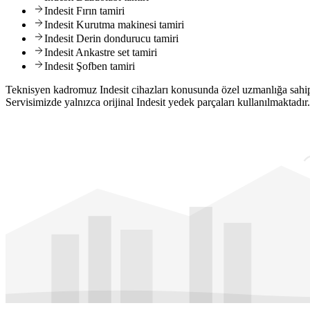
Indesit
Fırın tamiri
Indesit
Kurutma makinesi tamiri
Indesit
Derin dondurucu tamiri
Indesit
Ankastre set tamiri
Indesit
Şofben tamiri
Teknisyen kadromuz Indesit cihazları konusunda özel uzmanlığa sahiptir.
Servisimizde yalnızca orijinal Indesit yedek parçaları kullanılmaktadır