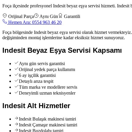
Foça
ilçesinde profesyonel
Indesit
beyaz eşya servisi
hizmeti.
Indesit
Orijinal Parça
Aynı Gün
Garantili
Hemen Ara:
0554 963 46 20
Foça bölgesinde Indesit beyaz eşya servisi olarak hizmet vermekteyiz. 
değişiminden montaj işlemlerine kadar eksiksiz hizmet sunuyoruz.
Indesit
Beyaz Eşya Servisi
Kapsamı
Aynı gün servis garantisi
Orijinal yedek parça kullanımı
6 ay işçilik garantisi
Detaylı arıza tespit
Tüm marka ve modellere servis
Deneyimli uzman teknisyenler
Indesit
Alt Hizmetler
Indesit
Bulaşık makinesi tamiri
Indesit
Çamaşır makinesi tamiri
Indesit
Buzdolabı tamiri