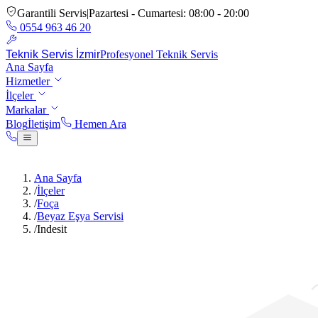
Garantili Servis
|
Pazartesi - Cumartesi: 08:00 - 20:00
0554 963 46 20
Teknik Servis İzmir
Profesyonel Teknik Servis
Ana Sayfa
Hizmetler
İlçeler
Markalar
Blog
İletişim
Hemen Ara
Hemen Ara:
0554 963 46 20
Ana Sayfa
/
İlçeler
/
Foça
/
Beyaz Eşya Servisi
/
Indesit